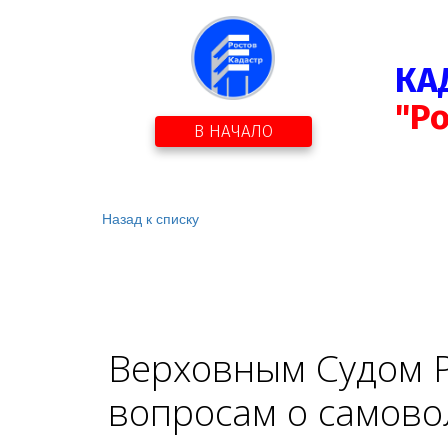
КА
"Р
В НАЧАЛО
Назад к списку
Верховным Судом Р
вопросам о самово