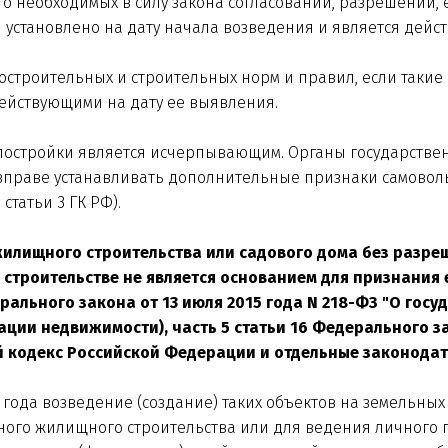
это необходимых в силу закона согласований, разрешений,
 установлено на дату начала возведения и является дейс
остроительных и строительных норм и правил, если такие
ействующими на дату ее выявления.
остройки является исчерпывающим. Органы государствен
праве устанавливать дополнительные признаки самовольно
статьи 3 ГК РФ).
жилищного строительства или садового дома без разре
строительстве не является основанием для признания е
едерального закона от 13 июля 2015 года N 218-ФЗ "О г
ации недвижимости), часть 5 статьи 16 Федерального за
 кодекс Российской Федерации и отдельные законодат
31 года возведение (создание) таких объектов на земельн
ого жилищного строительства или для ведения личного п