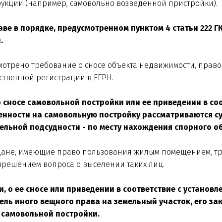
рукции (например, самовольно возведенной пристройки).
аве в порядке, предусмотренном пунктом 4 статьи 222 Г
.
смотрено требование о сносе объекта недвижимости, прав
ственной регистрации в ЕГРН.
 о сносе самовольной постройки или ее приведении в со
венности на самовольную постройку рассматриваются 
ельной подсудности - по месту нахождения спорного о
дане, имеющие право пользования жилым помещением, тр
зрешением вопроса о выселении таких лиц.
ки, о ее сносе или приведении в соответствие с устано
ель иного вещного права на земельный участок, его за
 самовольной постройки.