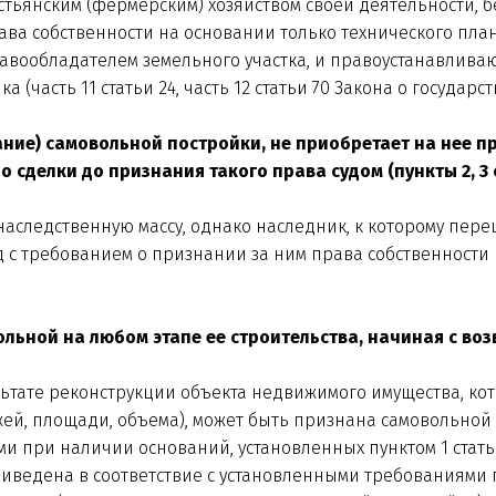
стьянским (фермерским) хозяйством своей деятельности, 
права собственности на основании только технического пл
авообладателем земельного участка, и правоустанавлива
(часть 11 статьи 24, часть 12 статьи 70 Закона о государ
ание) самовольной постройки, не приобретает на нее п
сделки до признания такого права судом (пункты 2, 3 с
наследственную массу, однако наследник, к которому пер
д с требованием о признании за ним права собственности
льной на любом этапе ее строительства, начиная с во
ультате реконструкции объекта недвижимого имущества, к
тажей, площади, объема), может быть признана самовольн
и при наличии оснований, установленных пунктом 1 стать
иведена в соответствие с установленными требованиями п