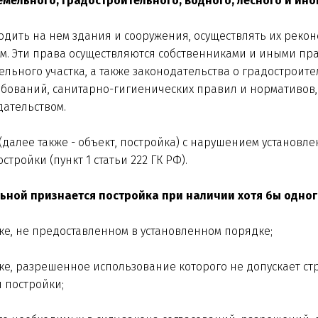
мельного, градостроительного, водного, лесного и ино
одить на нем здания и сооружения, осуществлять их реко
цам. Эти права осуществляются собственниками и иными п
льного участка, а также законодательства о градостроит
ребований, санитарно-гигиенических правил и нормативов
ательством.
(далее также - объект, постройка) с нарушением установ
тройки (пункт 1 статьи 222 ГК РФ).
вольной признается постройка при наличии хотя бы одно
тке, не предоставленном в установленном порядке;
тке, разрешенное использование которого не допускает ст
 постройки;