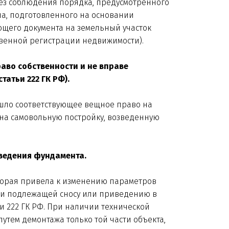
без соблюдения порядка, предусмотренного
ана, подготовленного на основании
ющего документа на земельный участок
ственной регистрации недвижимости).
раво собственности и не вправе
татьи 222 ГК РФ).
ешло соответствующее вещное право на
 на самовольную постройку, возведенную
зведения фундамента.
оторая привела к изменению параметров
ой и подлежащей сносу или приведению в
и 222 ГК РФ. При наличии технической
утем демонтажа только той части объекта,