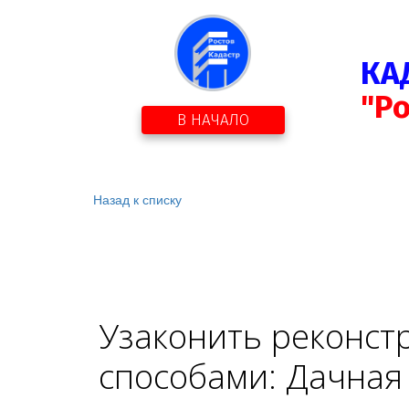
КА
"Р
В НАЧАЛО
Назад к списку
Узаконить реконст
способами: Дачная