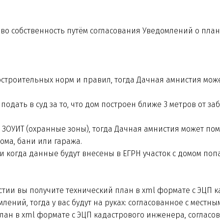
во собственность путём согласования Уведомлений о пла
строительных норм и правил, тогда Дачная амнистия мож
 подать в суд за то, что дом построен ближе 3 метров от за
 ЗОУИТ (охранные зоны), тогда Дачная амнистия может пом
ома, бани или гаража.
и когда данные будут внесены в ЕГРН участок с домом поп
и вы получите технический план в xml формате с ЭЦП ка
лений, тогда у вас будут на руках: согласованное с мест
лан в xml формате с ЭЦП кадастрового инженера, соглас