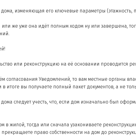
 дома, изменяющая его ключевые параметры (этажность, п
 или же уже она идёт полным ходом ну или завершена, тог
ений.
ей!
льство или реконструкцию на её основании проводится ре
утём согласования Уведомлений, то вам местные органы в
и в итоге вы получаете полный пакет документов, а не тол
ома следует учесть, что, если дом изначально был оформ
м в жилой, тогда или сначала узакониваете реконструкци
я прекращаете право собственности на дом до реконструк