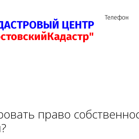
Телефон
ДАСТРОВЫЙ ЦЕНТР
остовскийКадастр"
ровать право собственнос
и?