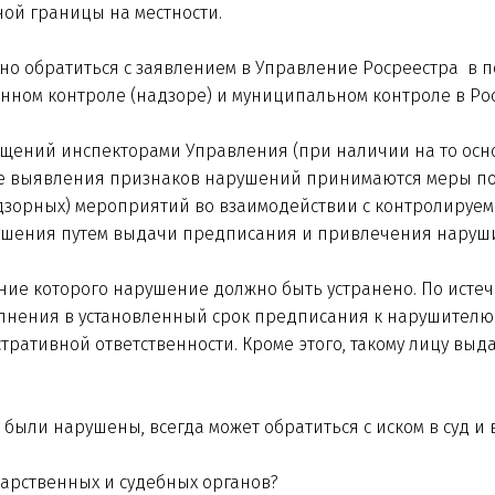
ой границы на местности.
ожно обратиться с заявлением в Управление Росреестра в п
венном контроле (надзоре) и муниципальном контроле в Р
щений инспекторами Управления (при наличии на то осн
чае выявления признаков нарушений принимаются меры по
зорных) мероприятий во взаимодействии с контролируем
ушения путем выдачи предписания и привлечения наруши
ение которого нарушение должно быть устранено. По исте
олнения в установленный срок предписания к нарушител
ративной ответственности. Кроме этого, такому лицу выд
 были нарушены, всегда может обратиться с иском в суд и
дарственных и судебных органов?