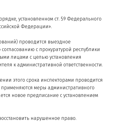
орядке, установленном ст. 59 Федерального
оссийской Федерации».
ований) проводится выездное
 согласованию с прокуратурой республики
ыми лицами с целью установления
теля к административной ответственности.
чении этого срока инспекторами проводится
ю применяются меры административного
ается новое предписание с установлением
 восстановить нарушенное право.